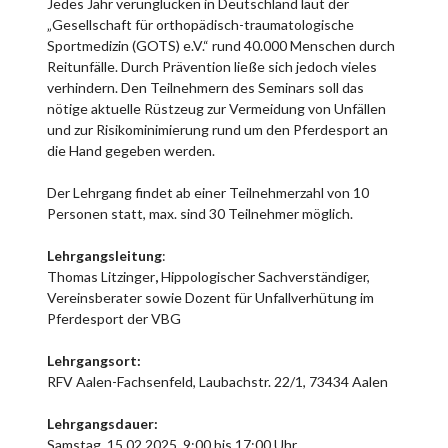
Jedes Jahr verunglücken in Deutschland laut der
„Gesellschaft für orthopädisch-traumatologische
Sportmedizin (GOTS) e.V.“ rund 40.000 Menschen durch
Reitunfälle. Durch Prävention ließe sich jedoch vieles
verhindern. Den Teilnehmern des Seminars soll das
nötige aktuelle Rüstzeug zur Vermeidung von Unfällen
und zur Risikominimierung rund um den Pferdesport an
die Hand gegeben werden.
Der Lehrgang findet ab einer Teilnehmerzahl von 10
Personen statt, max. sind 30 Teilnehmer möglich.
Lehrgangsleitung
:
Thomas Litzinger
,
Hippologischer Sachverständiger,
Vereinsberater sowie Dozent für Unfallverhütung im
Pferdesport der VBG
Lehrgangsort:
RFV Aalen-Fachsenfeld, Laubachstr. 22/1, 73434 Aalen
Lehrgangsdauer:
Samstag
,
15.02.2025, 9:00 bis 17:00 Uhr