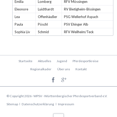
Emilia
Lomberg
RFV Mössingen
Eleonore
Luidthardt
RV Bietigheim-Bissingen
Lea
Offenhäußer
PSG Wellerhof Aspach
Paula
Pöschl
PSV Ehinger Alb
Sophia Liv
Schmid
RFV Weilheim/Teck
Navigation
Startseite
Aktuelles
Jugend
Pferdesportkreise
überspringen
Regionalkader
Über uns
Kontakt
© Copyright 2026 · WPSV - Württembergischer Pferdesportverband e.V.
Navigation
Sitemap
Datenschutzerklärung
Impressum
überspringen