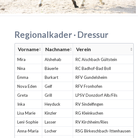
Regionalkader · Dressur
Vorname
Nachname
Verein
Mira
Alshehab
RC Aischbach Gültstein
Nina
Bäuerle
RC Badhof-Bad Boll
Emma
Burkart
RFV Gundelsheim
Nova Eden
Gelf
RFV Fronhofen
Greta
Grill
LPSV Donzdorf Alb/Fils
Inka
Heyduck
RV Sindelfingen
Lisa Marie
Kinzler
RG Kleinkuchen
Leni-Sophie
Lasser
RV Kirchheim/Ries
Anna-Maria
Locher
RSG Birkeschbach-Ittenhausen