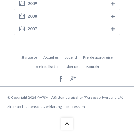
2009
2008
2007
Navigation
Startseite
Aktuelles
Jugend
Pferdesportkreise
überspringen
Regionalkader
Über uns
Kontakt
© Copyright 2026 · WPSV - Württembergischer Pferdesportverband e.V.
Navigation
Sitemap
Datenschutzerklärung
Impressum
überspringen