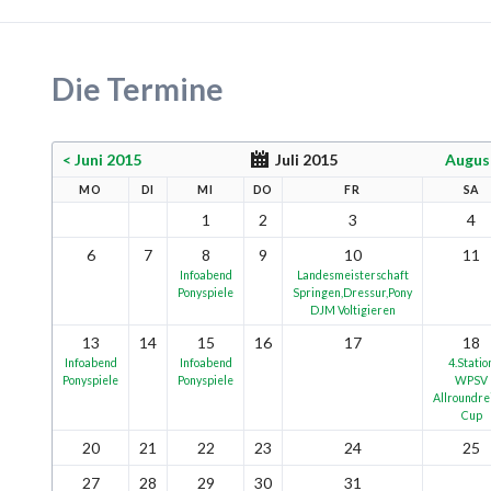
Die Termine
< Juni 2015
Juli 2015
Augus
MO
DI
MI
DO
FR
SA
1
2
3
4
6
7
8
9
10
11
Infoabend
Landesmeisterschaft
Ponyspiele
Springen,Dressur,Pony
DJM Voltigieren
13
14
15
16
17
18
Infoabend
Infoabend
4.Statio
Ponyspiele
Ponyspiele
WPSV
Allroundre
Cup
20
21
22
23
24
25
27
28
29
30
31