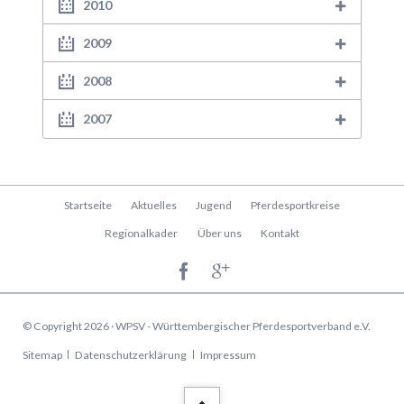
2010
2009
2008
2007
Navigation
Startseite
Aktuelles
Jugend
Pferdesportkreise
überspringen
Regionalkader
Über uns
Kontakt
© Copyright 2026 · WPSV - Württembergischer Pferdesportverband e.V.
Navigation
Sitemap
Datenschutzerklärung
Impressum
überspringen