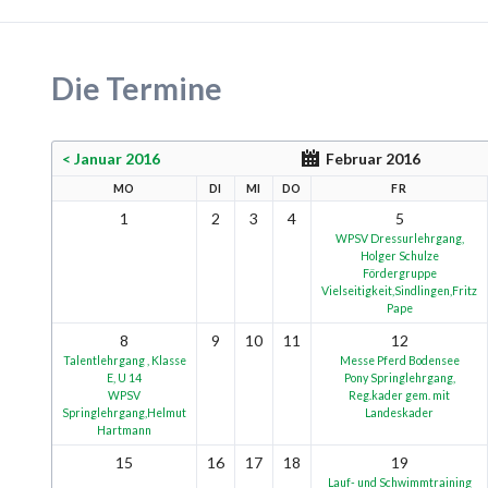
Die Termine
< Januar 2016
Februar 2016
MO
DI
MI
DO
FR
1
2
3
4
5
WPSV Dressurlehrgang,
Holger Schulze
Fördergruppe
Vielseitigkeit,Sindlingen,Fritz
Pape
8
9
10
11
12
Talentlehrgang , Klasse
Messe Pferd Bodensee
E, U 14
Pony Springlehrgang,
WPSV
Reg.kader gem. mit
Springlehrgang,Helmut
Landeskader
Hartmann
15
16
17
18
19
Lauf- und Schwimmtraining