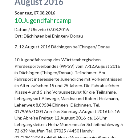
August 2016
Sonntag,
07.08.2016
10.Jugendfahrcamp
Datum / Uhrzeit:
07.08.2016
Ort: Dächingen bei Ehingen/ Donau
7.-12.August 2016 Dächingen bei Ehingen/ Donau
10.Jugendfahrcamp des Württembergischen
Pferdesportverbandes (WPSV) vom 7.-12.August 2016
in Dächingen (Ehingen/Donau). Teilnehmer: Am
Fahrsport interessierte Jugendliche mit Vorkenntnissen
im Alter zwischen 15 und 25 Jahren. Die Fahrabzeichen
Klasse 4 und 5 sind Voraussetzung für die Teilnahme.
Lehrgangsort Albwege, Martina und Robert Holzmann,
Lehenweg 8,89584 Ehingen- Dächingen, Tel.
0179/6671004 Anreise: Sonntag.7.August 2016 bis 16
Uhr, Abreise Freitag, 12.August 2016, ca. 16 Uhr
Lehrgangsleiter : Heinz Münzenmaier Schleifmühleweg 5
72 639 Neuffen Tel. 07025 / 4450 Handy :
0171/8413048 e-Mail: Heinz.Muenzenmaier@gmx.de