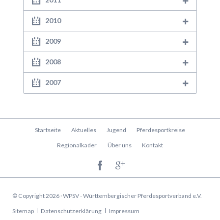
2010
2009
2008
2007
Navigation
Startseite
Aktuelles
Jugend
Pferdesportkreise
überspringen
Regionalkader
Über uns
Kontakt
© Copyright 2026 · WPSV - Württembergischer Pferdesportverband e.V.
Navigation
Sitemap
Datenschutzerklärung
Impressum
überspringen