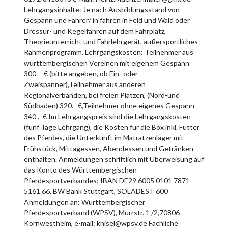
Lehrgangsinhalte: Je nach Ausbildungsstand von
Gespann und Fahrer/ in fahren in Feld und Wald oder
Dressur- und Kegelfahren auf dem Fahrplatz,
Theorieunterricht und Fahrlehrgerät, außersportliches
Rahmenprogramm. Lehrgangskosten: Teilnehmer aus
württembergischen Vereinen mit eigenem Gespann
300.-- € (bitte angeben, ob Ein- oder
Zweispänner),Teilnehmer aus anderen
Regionalverbänden, bei freien Plätzen, (Nord-und
Südbaden) 320.--€,Teilnehmer ohne eigenes Gespann
340 .- € Im Lehrgangspreis sind die Lehrgangskosten
(fünf Tage Lehrgang), die Kosten für die Box inkl. Futter
des Pferdes, die Unterkunft im Matratzenlager mit
Frühstück, Mittagessen, Abendessen und Getränken
enthalten. Anmeldungen schriftlich mit Überweisung auf
das Konto des Württembergischen
Pferdesportverbandes: IBAN DE29 6005 0101 7871
5161 66, BW Bank Stuttgart, SOLADEST 600
Anmeldungen an: Württembergischer
Pferdesportverband (WPSV), Murrstr. 1 /2,70806
Kornwestheim, e-mail: knisel@wpsv.de Fachliche