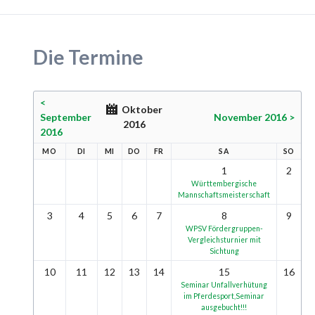
Die Termine
<
Oktober
September
November 2016 >
2016
2016
MO
DI
MI
DO
FR
SA
SO
1
2
Württembergische
Mannschaftsmeisterschaft
3
4
5
6
7
8
9
WPSV Fördergruppen-
Vergleichsturnier mit
Sichtung
10
11
12
13
14
15
16
Seminar Unfallverhütung
im Pferdesport,Seminar
ausgebucht!!!