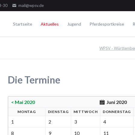
8-30
mail@wpsv.de
Startseite
Aktuelles
Jugend
Pferdesportkreise
R
Die Gremien
Turniere
Voltigieren
Ausbildung
WPSV - Württemberg
Dressur
Der Ausschuss
Juniorensichtungsturnier
Voltigieren Einzel
Springen
Der Jugendausschuss
Fördergruppenturnier
Voltigieren Doppel
ielseitigkeit
Die Delegierten
Württembergische Meisterschaften
Voltigieren Gruppen
Die Termine
WPSV-Allroundreiter-Cup
WPSV-Pferdefestival Blaubeuren
WPSV-Schulpferdecup
< Mai 2020
Juni 2020
MO
NTAG
DI
ENSTAG
MI
TTWOCH
DO
NNERSTAG
Umwelt
1
2
3
4
8
9
10
11