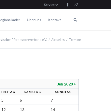
Service
Navigation
Navigation
überspringen
überspringen
egionalkader
Über uns
Kontakt
Die Satzung
Fahren
Termine
ischer Pferdesportverband e.V.
Aktuelles
Termine
Juli 2020 >
FR
EITAG
SA
MSTAG
SO
NNTAG
5
6
7
12
13
14