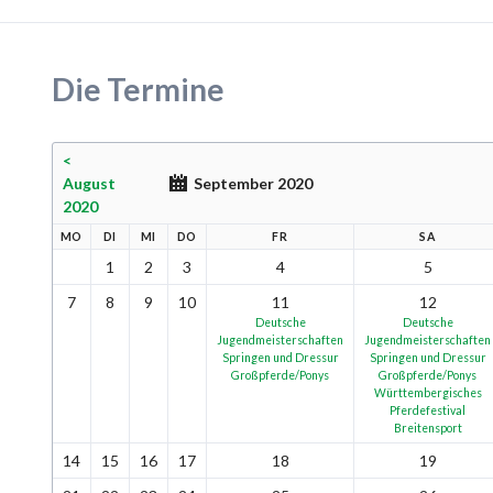
Die Termine
<
August
September 2020
2020
MO
DI
MI
DO
FR
SA
1
2
3
4
5
7
8
9
10
11
12
Deutsche
Deutsche
Jugendmeisterschaften
Jugendmeisterschaften
Springen und Dressur
Springen und Dressur
Großpferde/Ponys
Großpferde/Ponys
Württembergisches
Pferdefestival
Breitensport
14
15
16
17
18
19