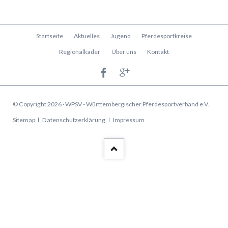
Navigation
Startseite
Aktuelles
Jugend
Pferdesportkreise
überspringen
Regionalkader
Über uns
Kontakt
© Copyright 2026 · WPSV - Württembergischer Pferdesportverband e.V.
Navigation
Sitemap
Datenschutzerklärung
Impressum
überspringen