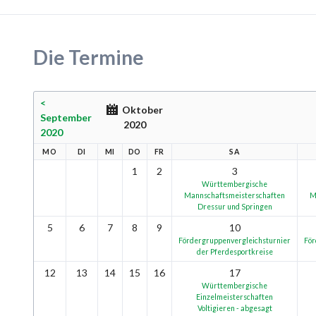
Die Termine
<
Oktober
September
2020
2020
MO
DI
MI
DO
FR
SA
1
2
3
Württembergische
Mannschaftsmeisterschaften
M
Dressur und Springen
5
6
7
8
9
10
Fördergruppenvergleichsturnier
För
der Pferdesportkreise
12
13
14
15
16
17
Württembergische
Einzelmeisterschaften
Voltigieren - abgesagt