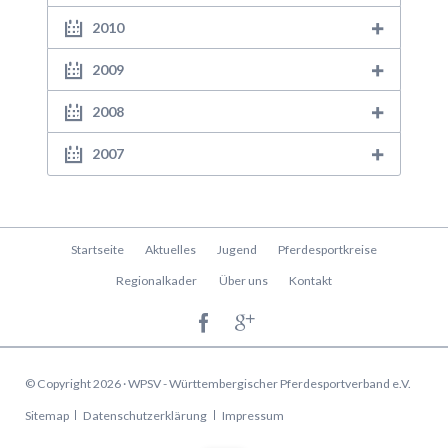
2010
2009
2008
2007
Navigation
Startseite
Aktuelles
Jugend
Pferdesportkreise
überspringen
Regionalkader
Über uns
Kontakt
© Copyright 2026 · WPSV - Württembergischer Pferdesportverband e.V.
Navigation
Sitemap
Datenschutzerklärung
Impressum
überspringen