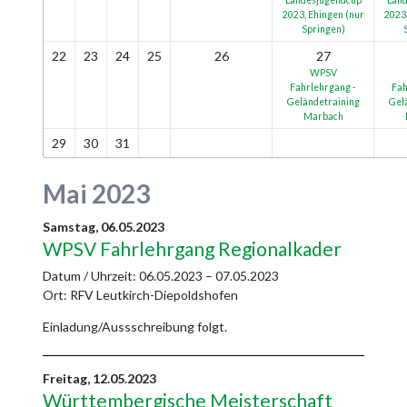
2023, Ehingen (nur
2023,
Springen)
22
23
24
25
26
27
WPSV
Fahrlehrgang -
Fah
Geländetraining
Gel
Marbach
29
30
31
Mai 2023
Samstag,
06.05.2023
WPSV Fahrlehrgang Regionalkader
Datum / Uhrzeit:
06.05.2023 – 07.05.2023
Ort: RFV Leutkirch-Diepoldshofen
Einladung/Aussschreibung folgt.
Freitag,
12.05.2023
Württembergische Meisterschaft