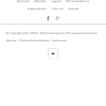
Startseite
Aktuelles
Jugend
Pferdesportkreise
überspringen
Regionalkader
Über uns
Kontakt
© Copyright 2026 · WPSV - Württembergischer Pferdesportverband e.V.
Navigation
Sitemap
Datenschutzerklärung
Impressum
überspringen