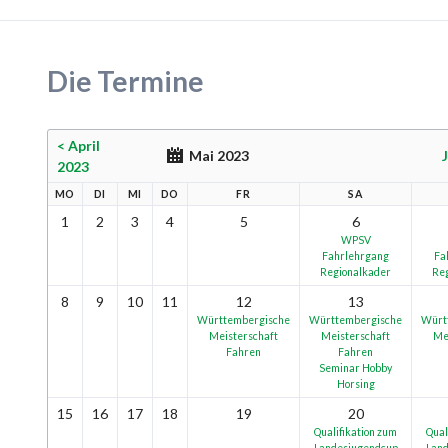
Die Termine
< April
Mai 2023
2023
MO
DI
MI
DO
FR
SA
1
2
3
4
5
6
WPSV
Fahrlehrgang
Fa
Regionalkader
Re
8
9
10
11
12
13
Württembergische
Württembergische
Würt
Meisterschaft
Meisterschaft
Me
Fahren
Fahren
Seminar Hobby
Horsing
15
16
17
18
19
20
Qualifikation zum
Qual
Landesjugendcup
Land