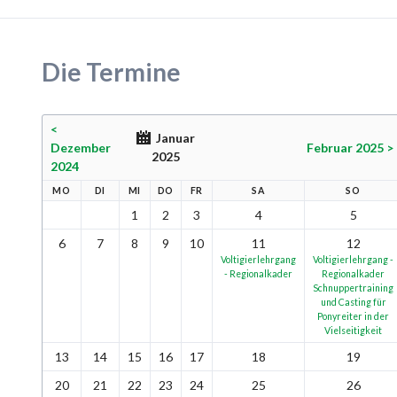
Die Termine
<
Januar
Dezember
Februar 2025 >
2025
2024
MO
DI
MI
DO
FR
SA
SO
1
2
3
4
5
6
7
8
9
10
11
12
Voltigierlehrgang
Voltigierlehrgang -
- Regionalkader
Regionalkader
Schnuppertraining
und Casting für
Ponyreiter in der
Vielseitigkeit
13
14
15
16
17
18
19
20
21
22
23
24
25
26