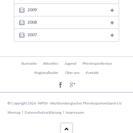
2009
2008
2007
Navigation
Startseite
Aktuelles
Jugend
Pferdesportkreise
überspringen
Regionalkader
Über uns
Kontakt
© Copyright 2026 · WPSV - Württembergischer Pferdesportverband e.V.
Navigation
Sitemap
Datenschutzerklärung
Impressum
überspringen