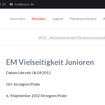
8-30
mail@wpsv.de
Startseite
Aktuelles
Jugend
Pferdesportkreise
R
Die Gremien
Turniere
Voltigieren
Ausbildung
WPSV - Württembergischer Pferdesportverband 
Dressur
Der Ausschuss
Juniorensichtungsturnier
Voltigieren Einzel
Springen
Der Jugendausschuss
Fördergruppenturnier
Voltigieren Doppel
ielseitigkeit
Die Delegierten
Württembergische Meisterschaften
Voltigieren Gruppen
EM Vielseitigkeit Junioren
WPSV-Allroundreiter-Cup
WPSV-Pferdefestival Blaubeuren
Datum/Uhrzeit: 06.09.2012
WPSV-Schulpferdecup
Ort: Strzegom/Polen
Umwelt
6.-9.September 2012 Strzegom/Polen