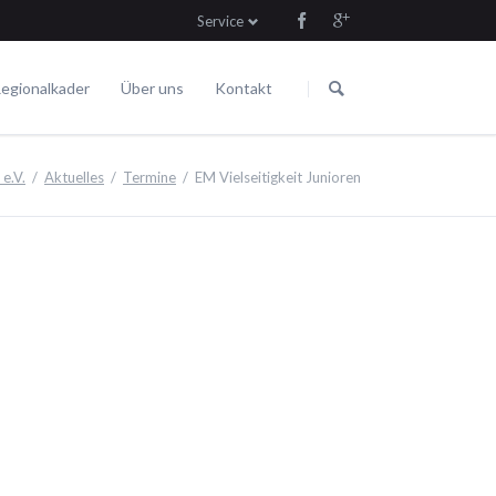
Service
Navigation
Navigation
überspringen
überspringen
egionalkader
Über uns
Kontakt
Die Satzung
Fahren
Termine
e.V.
Aktuelles
Termine
EM Vielseitigkeit Junioren