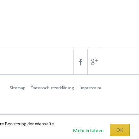
Navigation
Sitemap
Datenschutzerklärung
Impressum
überspringen
tere Benutzung der Webseite
Mehr erfahren
OK